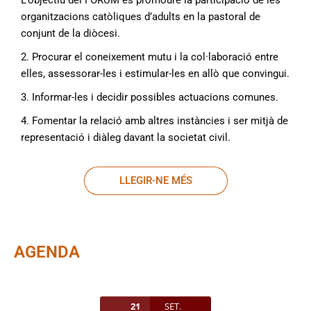
L’objectiu del FORUM és promoure la participació de les
organitzacions catòliques d’adults en la pastoral de
conjunt de la diòcesi.
2. Procurar el coneixement mutu i la col·laboració entre
elles, assessorar-les i estimular-les en allò que convingui.
3. Informar-les i decidir possibles actuacions comunes.
4. Fomentar la relació amb altres instàncies i ser mitjà de
representació i diàleg davant la societat civil.
LLEGIR-NE MÉS
AGENDA
21
SET.