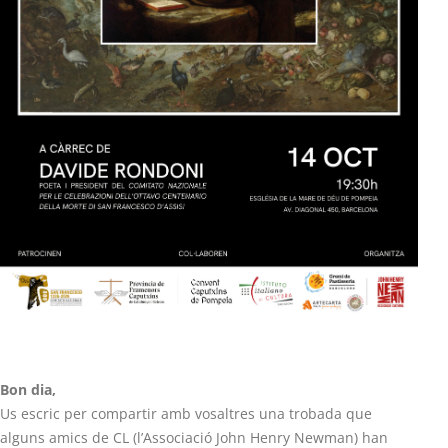
Bon dia,
Us escric per compartir amb vosaltres una trobada que
alguns amics de CL (l’Associació John Henry Newman) han