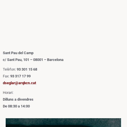
Sant Pau del Camp
c/ Sant Pau, 101 – 08001 – Barcelona
Telèfon:
93 301 15 68
Fax:
93 317 17 99
dseglar@arqbcn.cat
Horari:
Dilluns a divendres
De 08:30 a 14:00