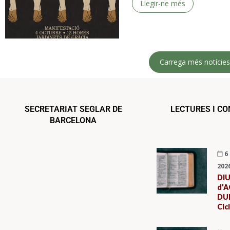
Llegir-ne més
Carrega més notície
SECRETARIAT SEGLAR DE
LECTURES I C
BARCELONA
6
202
DI
d’A
DUR
Cic