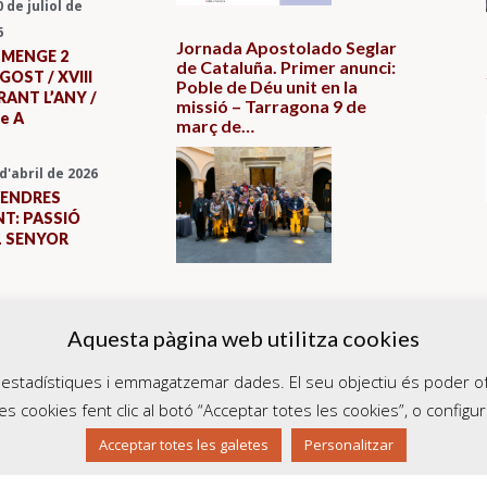
0 de juliol de
6
Jornada Apostolado Seglar
UMENGE 2
de Cataluña. Primer anunci:
GOST / XVIII
Poble de Déu unit en la
ANT L’ANY /
missió – Tarragona 9 de
le A
març de…
 d'abril de 2026
VENDRES
T: PASSIÓ
L SENYOR
Aquesta pàgina web utilitza cookies
ir estadístiques i emmagatzemar dades. El seu objectiu és poder of
es cookies fent clic al botó “Acceptar totes les cookies”, o configura
Acceptar totes les galetes
Personalitzar
ats