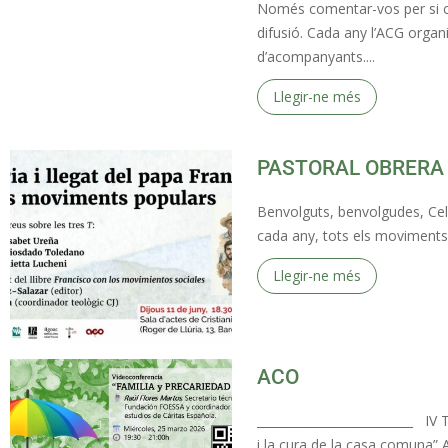
Només comentar-vos per si co
difusió. Cada any l’ACG orga
d’acompanyants....
Llegir-ne més
PASTORAL OBRERA
Benvolguts, benvolgudes, Cel
cada any, tots els moviments 
Llegir-ne més
ACO
__________________________ IV
i la cura de la casa comuna” 