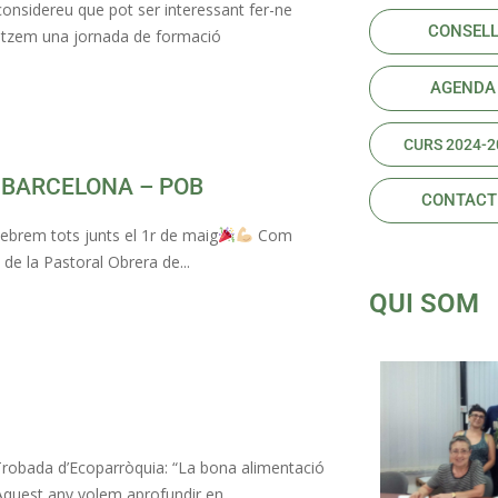
nsidereu que pot ser interessant fer-ne
CONSEL
nitzem una jornada de formació
AGENDA
CURS 2024-2
 BARCELONA – POB
CONTACT
ebrem tots junts el 1r de maig
Com
de la Pastoral Obrera de...
QUI SOM
 Trobada d’Ecoparròquia: “La bona alimentació
Aquest any volem aprofundir en...