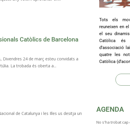
Tots els mov
reuneixen en el
el seu dinamis
ionals Catòlics de Barcelona
Catòlica és 
d’associació la
quatre les not
 Divendres 24 de març esteu convidats a
Catòlica (d’acor
úlia. La trobada és oberta a...
AGENDA
onal de Catalunya i les Illes us desitja un
No s'ha trobat cap