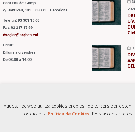
3
Sant Pau del Camp
202
c/ Sant Pau, 101 – 08001 – Barcelona
DI
Telèfon:
93 301 15 68
D’A
DUR
Fax:
93 317 17 99
Cic
dseglar@arqbcn.cat
Horari:
3
Dilluns a divendres
DI
De 08:30 a 14:00
SAN
DE
Qui Som
Política de Cookies
Contacte
Aquest lloc web utilitza cookies pròpies i de tercers per obten
lloc clicant a
Política de Cookies
. Pots acceptar totes l
Copyright @ 2024 Secretariat Diocesà d’Apostolat Seglar. Tots el drets reserv