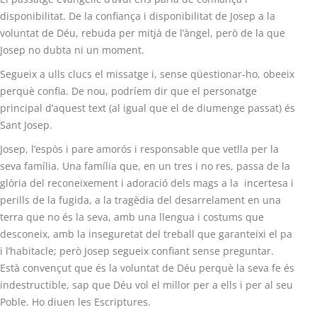
disponibilitat. De la confiança i disponibilitat de Josep a la
voluntat de Déu, rebuda per mitjà de l’àngel, però de la que
Josep no dubta ni un moment.
Segueix a ulls clucs el missatge i, sense qüestionar-ho, obeeix
perquè confia. De nou, podríem dir que el personatge
principal d’aquest text (al igual que el de diumenge passat) és
Sant Josep.
Josep, l’espòs i pare amorós i responsable que vetlla per la
seva família. Una família que, en un tres i no res, passa de la
glòria del reconeixement i adoració dels mags a la incertesa i
perills de la fugida, a la tragèdia del desarrelament en una
terra que no és la seva, amb una llengua i costums que
desconeix, amb la inseguretat del treball que garanteixi el pa
i l’habitacle; però Josep segueix confiant sense preguntar.
Està convençut que és la voluntat de Déu perquè la seva fe és
indestructible, sap que Déu vol el millor per a ells i per al seu
Poble. Ho diuen les Escriptures.