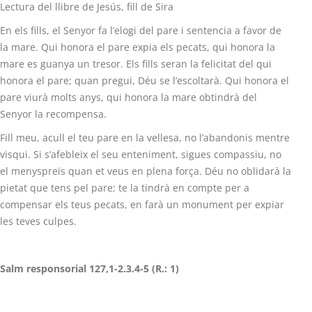
Lectura del llibre de Jesús, fill de Sira
En els fills, el Senyor fa l’elogi del pare i sentencia a favor de
la mare. Qui honora el pare expia els pecats, qui honora la
mare es guanya un tresor. Els fills seran la felicitat del qui
honora el pare; quan pregui, Déu se l’escoltarà. Qui honora el
pare viurà molts anys, qui honora la mare obtindrà del
Senyor la recompensa.
Fill meu, acull el teu pare en la vellesa, no l’abandonis mentre
visqui. Si s’afebleix el seu enteniment, sigues compassiu, no
el menyspreïs quan et veus en plena força. Déu no oblidarà la
pietat que tens pel pare; te la tindrà en compte per a
compensar els teus pecats, en farà un monument per expiar
les teves culpes.
Salm responsorial 127,1-2.3.4-5 (R.: 1)