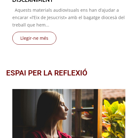
Aquests materials audiovisuals ens han d’ajudar a
encarar «l’Eix de Jesucrist» amb el bagatge diocesà del
treball que hem...
Llegir-ne més
ESPAI PER LA REFLEXIÓ