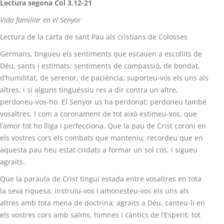
Lectura segona Col 3,12-21
Vida familiar en el Senyor
Lectura de la carta de sant Pau als cristians de Colosses
Germans, tingueu els sentiments que escauen a escollits de
Déu, sants i estimats: sentiments de compassió, de bondat,
d’humilitat, de serenor, de paciència; suporteu-vos els uns als
altres, i si alguns tinguéssiu res a dir contra un altre,
perdoneu-vos-ho. El Senyor us ha perdonat; perdoneu també
vosaltres. I com a coronament de tot això estimeu-vos, que
l’amor tot ho lliga i perfecciona. Que la pau de Crist coroni en
els vostres cors els combats que manteniu; recordeu que en
aquesta pau heu estat cridats a formar un sol cos. I sigueu
agraïts.
Que la paraula de Crist tingui estada entre vosaltres en tota
la seva riquesa; instruïu-vos i amonesteu-vos els uns als
altres amb tota mena de doctrina; agraïts a Déu, canteu-li en
els vostres cors amb salms, himnes i càntics de l’Esperit; tot