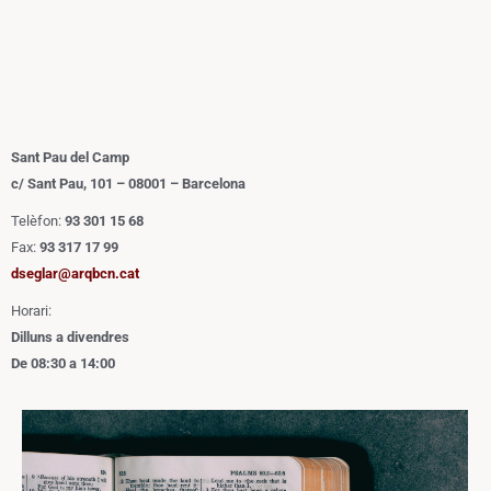
Sant Pau del Camp
c/ Sant Pau, 101 – 08001 – Barcelona
Telèfon:
93 301 15 68
Fax:
93 317 17 99
dseglar@arqbcn.cat
Horari:
Dilluns a divendres
De 08:30 a 14:00