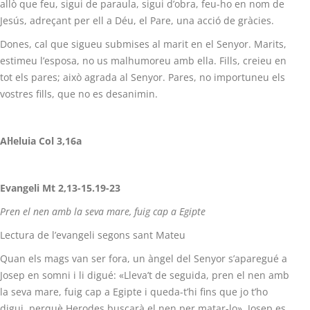
allò que feu, sigui de paraula, sigui d’obra, feu-ho en nom de
Jesús, adreçant per ell a Déu, el Pare, una acció de gràcies.
Dones, cal que sigueu submises al marit en el Senyor. Marits,
estimeu l’esposa, no us malhumoreu amb ella. Fills, creieu en
tot els pares; això agrada al Senyor. Pares, no importuneu els
vostres fills, que no es desanimin.
Al·leluia Col 3,16a
Evangeli Mt 2,13-15.19-23
Pren el nen amb la seva mare, fuig cap a Egipte
Lectura de l’evangeli segons sant Mateu
Quan els mags van ser fora, un àngel del Senyor s’aparegué a
Josep en somni i li digué: «Lleva’t de seguida, pren el nen amb
la seva mare, fuig cap a Egipte i queda-t’hi fins que jo t’ho
digui, perquè Herodes buscarà el nen per matar-lo». Josep es