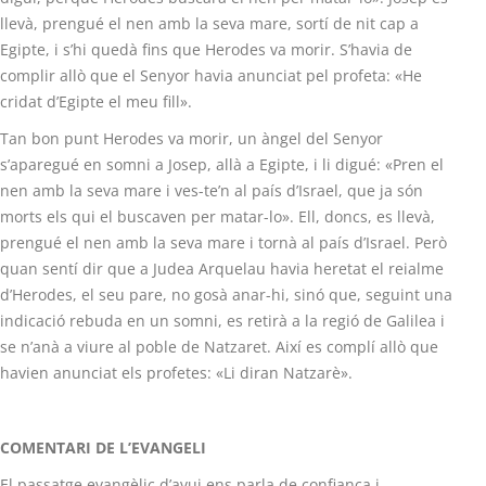
llevà, prengué el nen amb la seva mare, sortí de nit cap a
Egipte, i s’hi quedà fins que Herodes va morir. S’havia de
complir allò que el Senyor havia anunciat pel profeta: «He
cridat d’Egipte el meu fill».
Tan bon punt Herodes va morir, un àngel del Senyor
s’aparegué en somni a Josep, allà a Egipte, i li digué: «Pren el
nen amb la seva mare i ves-te’n al país d’Israel, que ja són
morts els qui el buscaven per matar-lo». Ell, doncs, es llevà,
prengué el nen amb la seva mare i tornà al país d’Israel. Però
quan sentí dir que a Judea Arquelau havia heretat el reialme
d’Herodes, el seu pare, no gosà anar-hi, sinó que, seguint una
indicació rebuda en un somni, es retirà a la regió de Galilea i
se n’anà a viure al poble de Natzaret. Així es complí allò que
havien anunciat els profetes: «Li diran Natzarè».
COMENTARI DE L’EVANGELI
El passatge evangèlic d’avui ens parla de confiança i