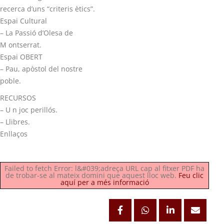
recerca d’uns “criteris ètics”.
Espai Cultural
– La Passió d’Olesa de
M ontserrat.
Espai OBERT
– Pau, apòstol del nostre
poble.
RECURSOS
– U n joc perillós.
– Llibres.
Enllaços
Failed to fetch Error: l&#039;adreça URL cap al fitxer PDF ha
de trobar-se al mateix domini que aquest lloc web.
Feu clic
aquí per a més informació