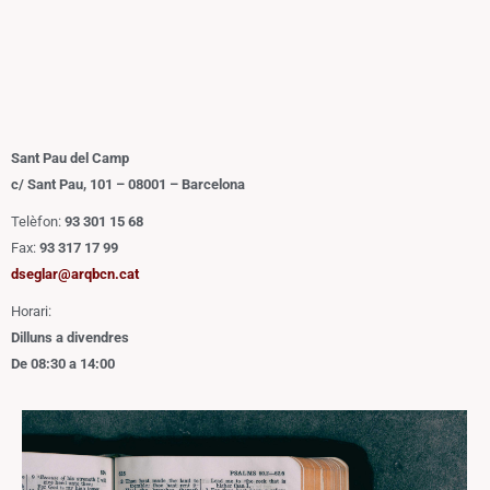
Sant Pau del Camp
c/ Sant Pau, 101 – 08001 – Barcelona
Telèfon:
93 301 15 68
Fax:
93 317 17 99
dseglar@arqbcn.cat
Horari:
Dilluns a divendres
De 08:30 a 14:00