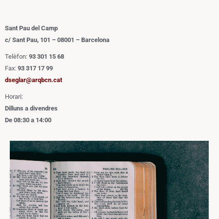
Sant Pau del Camp
c/ Sant Pau, 101 – 08001 – Barcelona
Telèfon:
93 301 15 68
Fax:
93 317 17 99
dseglar@arqbcn.cat
Horari:
Dilluns a divendres
De 08:30 a 14:00