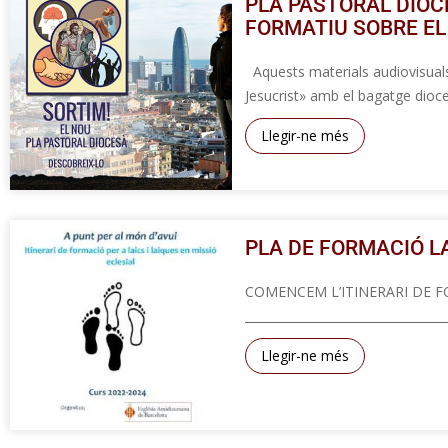
PLA PASTORAL DIOCE
FORMATIU SOBRE EL
Aquests materials audiovisuals 
Jesucrist» amb el bagatge dioce
Llegir-ne més
PLA DE FORMACIÓ LAÏ
COMENCEM L’ITINERARI 
_______________________________
Llegir-ne més