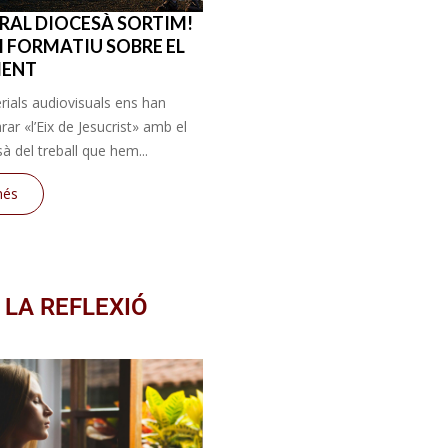
RAL DIOCESÀ SORTIM!
RI FORMATIU SOBRE EL
MENT
ials audiovisuals ens han
rar «l’Eix de Jesucrist» amb el
à del treball que hem...
més
 LA REFLEXIÓ