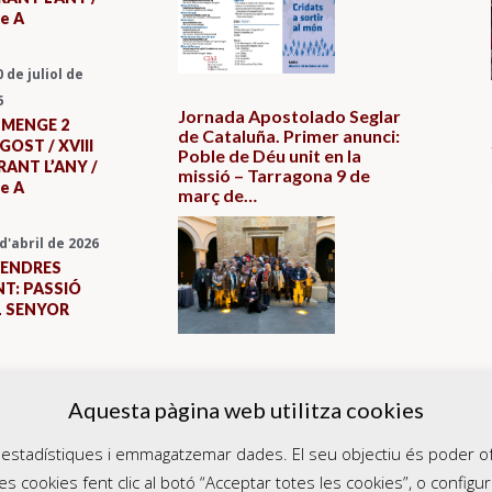
le A
0 de juliol de
6
Jornada Apostolado Seglar
UMENGE 2
de Cataluña. Primer anunci:
GOST / XVIII
Poble de Déu unit en la
ANT L’ANY /
missió – Tarragona 9 de
le A
març de…
 d'abril de 2026
VENDRES
T: PASSIÓ
L SENYOR
Aquesta pàgina web utilitza cookies
ir estadístiques i emmagatzemar dades. El seu objectiu és poder of
es cookies fent clic al botó “Acceptar totes les cookies”, o configura