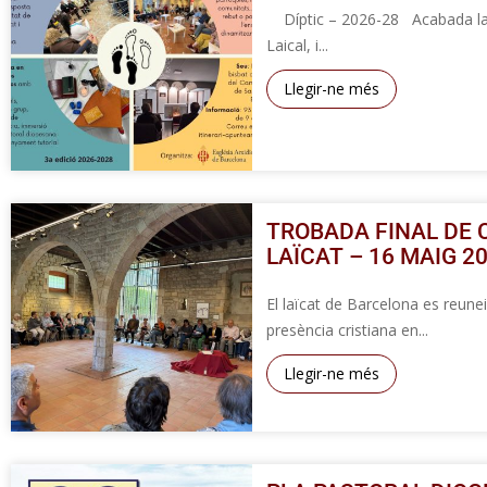
Díptic – 2026-28 Acabada la s
Laical, i...
Llegir-ne més
TROBADA FINAL DE 
LAÏCAT – 16 MAIG 2
El laïcat de Barcelona es reuneix
presència cristiana en...
Llegir-ne més