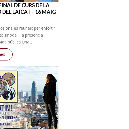
INAL DE CURS DE LA
 DEL LAÏCAT – 16 MAIG
rcelona es reuneix per enfortir
at sinodal i la presència
vida pública Una...
més