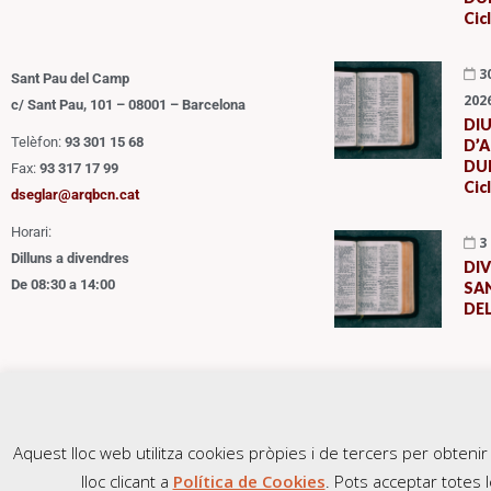
Cic
3
Sant Pau del Camp
202
c/ Sant Pau, 101 – 08001 – Barcelona
DI
Telèfon:
93 301 15 68
D’A
DUR
Fax:
93 317 17 99
Cic
dseglar@arqbcn.cat
Horari:
3
Dilluns a divendres
DI
De 08:30 a 14:00
SAN
DE
Qui Som
Política de Cookies
Contacte
Aquest lloc web utilitza cookies pròpies i de tercers per obten
lloc clicant a
Política de Cookies
. Pots acceptar totes l