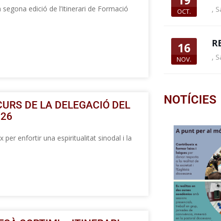
19
egona edició de l’Itinerari de Formació
,
S
OCT.
R
16
,
S
NOV.
NOTÍCIES
CURS DE LA DELEGACIÓ DEL
026
 per enfortir una espiritualitat sinodal i la