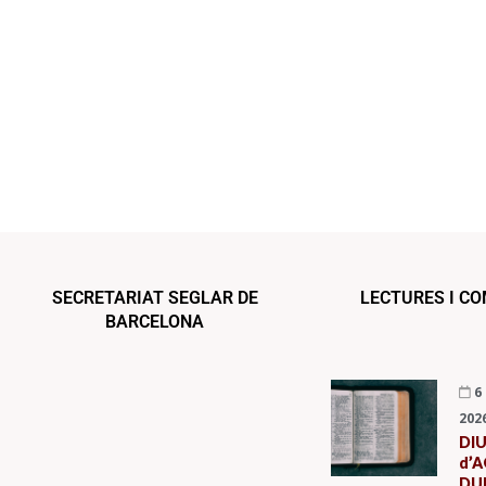
SECRETARIAT SEGLAR DE
LECTURES I C
BARCELONA
6
202
DI
d’A
DUR