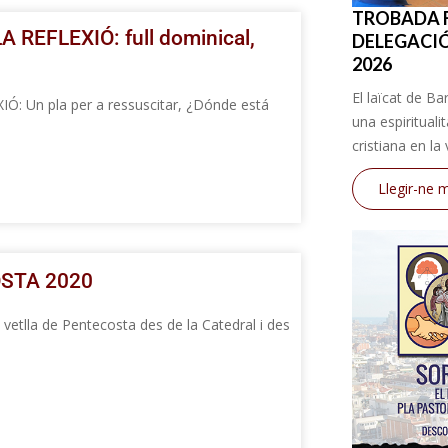
TROBADA F
REFLEXIÓ: full dominical,
DELEGACIÓ
2026
El laïcat de Ba
 Un pla per a ressuscitar, ¿Dónde está
una espiritualit
cristiana en la 
Llegir-ne 
STA 2020
vetlla de Pentecosta des de la Catedral i des