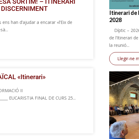
SÀ SORTIM! – ITINERARI
 DISCERNIMENT
Itinerari de
2028
ens han d’ajudar a encarar «l’Eix de
sà...
Díptic – 2026
de l’Itinerari 
la reunió...
Llegir-ne 
CAL «Itinerari»
DE FORMACIÓ II
_______ EUCARISTIA FINAL DE CURS 25...