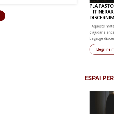
PLA PASTO
– ITINERA
s
DISCERNI
Aquests mater
d’ajudar a enca
bagatge dioces
Llegir-ne 
ESPAI PER