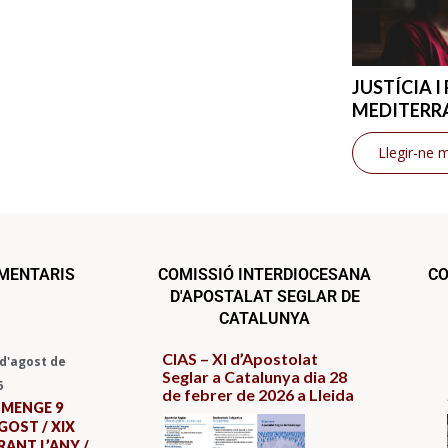
JUSTÍCIA I
MEDITERR
Llegir-ne 
OMENTARIS
COMISSIÓ INTERDIOCESANA
CO
D'APOSTALAT SEGLAR DE
CATALUNYA
CIAS – XI d’Apostolat
 d'agost de
Seglar a Catalunya dia 28
6
de febrer de 2026 a Lleida
UMENGE 9
GOST / XIX
ANT L’ANY /