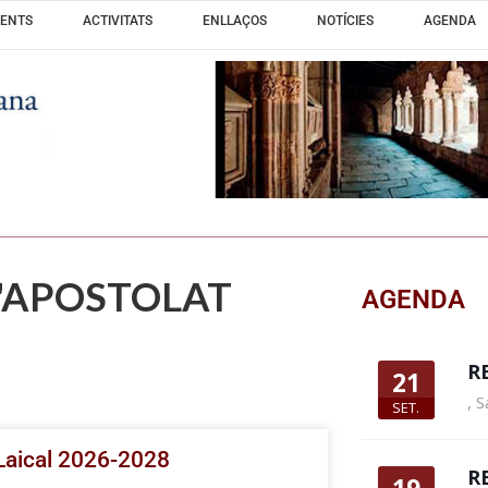
ENTS
ACTIVITATS
ENLLAÇOS
NOTÍCIES
AGENDA
D'APOSTOLAT
AGENDA
R
21
,
S
SET.
 Laical 2026-2028
R