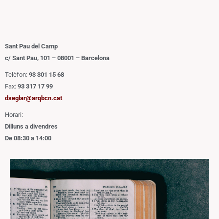
Sant Pau del Camp
c/ Sant Pau, 101 – 08001 – Barcelona
Telèfon:
93 301 15 68
Fax:
93 317 17 99
dseglar@arqbcn.cat
Horari:
Dilluns a divendres
De 08:30 a 14:00